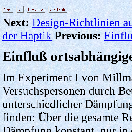
Next:
Design-Richtlinien a
der Haptik
Previous:
Einfl
Einfluß ortsabhängi
Im Experiment I von Millm
Versuchspersonen durch Bet
unterschiedlicher Dämpfung
finden: Über die gesamte Re
Dämpfung konstant, nur in e