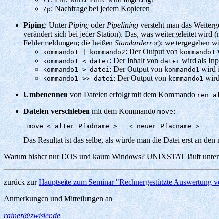
/?
: Nachfrage bei jedem Kopieren
/p
Piping
: Unter
Piping
oder
Pipelining
versteht man das Weiterg
verändert sich bei jeder Station). Das, was weitergeleitet wird
Fehlermeldungen; die heißen
Standarderr
or); weitergegeben w
: Der Output von
w
kommando1 | kommando2
kommando1
: Der Inhalt von
wird als Inp
kommando1 < datei
datei
: Der Output von
wird 
kommando1 > datei
kommando1
: Der Output von
wird
kommando1 >> datei
kommando1
Umbenennen
von Dateien erfolgt mit dem Kommando
ren a
Dateien verschieben
mit dem Kommando
:
move
 move < alter Pfadname >   < neuer Pfadname > 
Das Resultat ist das selbe, als würde man die Datei erst an den
Warum bisher nur DOS und kaum Windows? UNIXSTAT läuft unter D
zurück zur
Hauptseite zum Seminar "Rechnergestützte Auswertung v
Anmerkungen und Mitteilungen an
rainer@zwisler.de