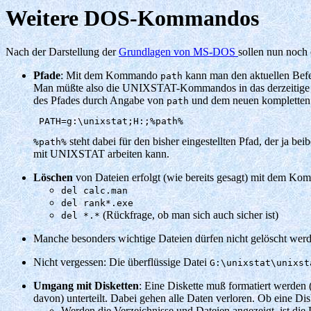
Weitere DOS-Kommandos
Nach der Darstellung der
Grundlagen von MS-DOS
sollen nun noch
Pfade
: Mit dem Kommando
kann man den aktuellen Bef
path
Man müßte also die UNIXSTAT-Kommandos in das derzeitige Di
des Pfades durch Angabe von
und dem neuen kompletten 
path
 PATH=g:\unixstat;H:;%path% 
steht dabei für den bisher eingestellten Pfad, der ja
%path%
mit UNIXSTAT arbeiten kann.
Löschen
von Dateien erfolgt (wie bereits gesagt) mit dem K
del calc.man
del rank*.exe
(Rückfrage, ob man sich auch sicher ist)
del *.*
Manche besonders wichtige Dateien dürfen nicht gelöscht werde
Nicht vergessen: Die überflüssige Datei
G:\unixstat\unixs
Umgang mit Disketten
: Eine Diskette muß formatiert werden 
davon) unterteilt. Dabei gehen alle Daten verloren. Ob eine Di
Werden die Verzeichnisse und Dateien angezeigt, ist die D