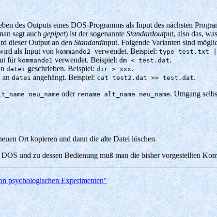
eben des Outputs eines DOS-Programms als Input des nächsten Progra
 (man sagt auch
gepipet
) ist der sogenannte
Standardout
put, also das, w
ird dieser Output an den
Standardin
put. Folgende Varianten sind mögli
ird als Input von
verwendet. Beispiel:
kommando2
type test.txt |
ut für
verwendet. Beispiel:
.
kommando1
dm < test.dat
in
geschrieben. Beispiel:
.
datei
dir > xxx
 an
angehängt. Beispiel:
.
datei
cat test2.dat >> test.dat
oder
. Umgang selbst
lt_name neu_name
rename alt_name neu_name
 neuen Ort kopieren und dann die alte Datei löschen.
OS und zu dessen Bedienung muß man die bisher vorgestellten Ko
on psychologischen Experimenten"