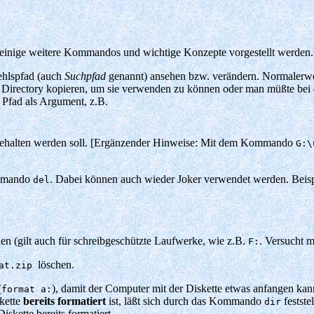
 einige weitere Kommandos und wichtige Konzepte vorgestellt werden.
ehlspfad (auch
Suchpfad
genannt) ansehen bzw. verändern. Normalerwe
rectory kopieren, um sie verwenden zu können oder man müßte bei d
Pfad als Argument, z.B.
 beibehalten werden soll. [Ergänzender Hinweise: Mit dem Kommando
G:\
ommando
. Dabei können auch wieder Joker verwendet werden. Beispi
del
n (gilt auch für schreibgeschützte Laufwerke, wie z.B.
. Versucht 
F:
löschen.
tat.zip
(
), damit der Computer mit der Diskette etwas anfangen ka
format a:
skette
bereits formatiert
ist, läßt sich durch das Kommando
feststel
dir
iskette bereits formatiert.