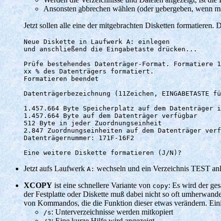
Ansonsten
a
bbrechen wählen (oder
u
ebergeben, wenn ma
Jetzt sollen alle eine der mitgebrachten Disketten formatieren
Neue Diskette in Laufwerk A: einlegen

und anschließend die Eingabetaste drücken...

Prüfe bestehendes Datenträger-Format. Formatiere 1
xx % des Datenträgers formatiert.

Formatieren beendet

Datenträgerbezeichnung (11Zeichen, EINGABETASTE fü
1.457.664 Byte Speicherplatz auf dem Datenträger i
1.457.664 Byte auf dem Datenträger verfügbar

512 Byte in jeder Zuordnungseinheit

2.847 Zuordnungseinheiten auf dem Datenträger verf
Datenträgernummer: 171F-16F2

Jetzt aufs Laufwerk
wechseln und ein Verzeichnis TEST anl
A:
XCOPY
ist eine schnellere Variante von
: Es wird der ge
copy
der Festplatte oder Diskette muß dabei nicht so oft umherwand
von Kommandos, die die Funktion dieser etwas verändern. Ein
: Unterverzeichnisse werden mitkopiert
/s
: Eine kurze Hilfe wird angezeigt