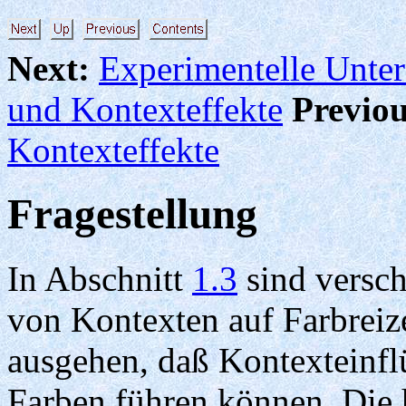
Next:
Experimentelle Unte
und Kontexteffekte
Previou
Kontexteffekte
Fragestellung
In Abschnitt
1.3
sind versc
von Kontexten auf Farbreiz
ausgehen, daß Kontexteinfl
Farben führen können. Die h