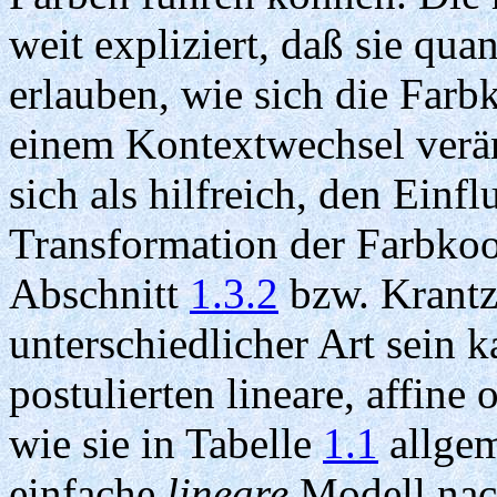
weit expliziert, daß sie qua
erlauben, wie sich die Farb
einem Kontextwechsel verän
sich als hilfreich, den Einf
Transformation der Farbkoo
Abschnitt
1.3.2
bzw. Krantz
unterschiedlicher Art sein 
postulierten lineare, affin
wie sie in Tabelle
1.1
allgem
einfache
lineare
Modell nach