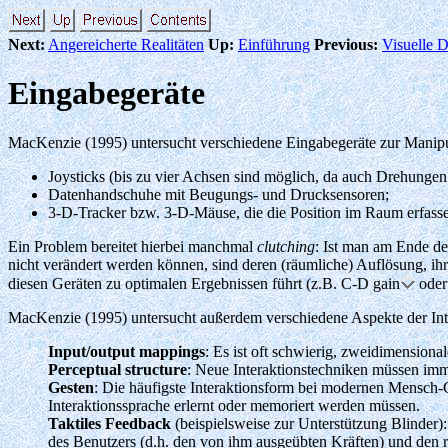
Next:
Angereicherte Realitäten
Up:
Einführung
Previous:
Visuelle D
Eingabegeräte
MacKenzie (1995) untersucht verschiedene Eingabegeräte zur Manipulat
Joysticks (bis zu vier Achsen sind möglich, da auch Drehung
Datenhandschuhe mit Beugungs- und Drucksensoren;
3-D-Tracker bzw. 3-D-Mäuse, die die Position im Raum erfass
Ein Problem bereitet hierbei manchmal
clutching
: Ist man am Ende de
nicht verändert werden können, sind deren (räumliche) Auflösung, ih
diesen Geräten zu optimalen Ergebnissen führt (z.B. C-D gain
oder 
MacKenzie (1995) untersucht außerdem verschiedene Aspekte der Int
Input/output mappings
: Es ist oft schwierig, zweidimension
Perceptual structure
: Neue Interaktionstechniken müssen imme
Gesten
: Die häufigste Interaktionsform bei modernen Mensch-C
Interaktionssprache erlernt oder memoriert werden müssen.
Taktiles Feedback
(beispielsweise zur Unterstützung Blinder)
des Benutzers (d.h. den von ihm ausgeübten Kräften) und den