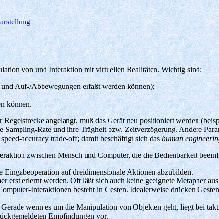
arstellung
ion von und Interaktion mit virtuellen Realitäten. Wichtig sind:
en und Auf-/Abbewegungen erfaßt werden können);
en können.
r Regelstrecke angelangt, muß das Gerät neu positioniert werden (beisp
re Sampling-Rate und ihre Trägheit bzw. Zeitverzögerung. Andere Para
speed-accuracy trade-off; damit beschäftigt sich das
human engineerin
eraktion zwischen Mensch und Computer, die die Bedienbarkeit beeinf
ale Eingabeoperation auf dreidimensionale Aktionen abzubilden.
r erst erlernt werden. Oft läßt sich auch keine geeignete Metapher au
omputer-Interaktionen besteht in Gesten. Idealerweise drücken Gesten 
: Gerade wenn es um die Manipulation von Objekten geht, liegt bei ta
 rückgemeldeten Empfindungen vor.