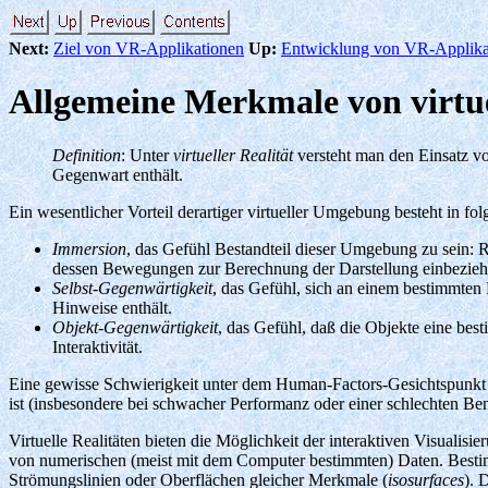
Next:
Ziel von VR-Applikationen
Up:
Entwicklung von VR-Applika
Allgemeine Merkmale von virtue
Definition
: Unter
virtueller Realität
versteht man den Einsatz v
Gegenwart enthält.
Ein wesentlicher Vorteil derartiger virtueller Umgebung besteht in fo
Immersion
, das Gefühl Bestandteil dieser Umgebung zu sein: R
dessen Bewegungen zur Berechnung der Darstellung einbezieh
Selbst-Gegenwärtigkeit
, das Gefühl, sich an einem bestimmten
Hinweise enthält.
Objekt-Gegenwärtigkeit
, das Gefühl, daß die Objekte eine be
Interaktivität.
Eine gewisse Schwierigkeit unter dem Human-Factors-Gesichtspunkt be
ist (insbesondere bei schwacher Performanz oder einer schlechten Benu
Virtuelle Realitäten bieten die Möglichkeit der interaktiven Visual
von numerischen (meist mit dem Computer bestimmten) Daten. Bestim
Strömungslinien oder Oberflächen gleicher Merkmale (
isosurfaces
). 