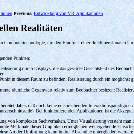
tionen
Previous:
Entwicklung von VR-Applikationen
llen Realitäten
on Computertechnologie, um den Eindruck einer dreidimensionalen Um
lgenden Punkten:
ealisierung durch Displays, die das gesamte Gesichtsfeld des Beobacht
en.
 Punkt in diesem Raum zu befinden: Realisierung durch ein möglichst 
stimmte räumliche Gegenwart relativ zum Beobachter besitzen: Realisi
reitet dabei, daß noch keine entsprechenden Interaktionsparadigmen et
tzerschnittstelle). Bei funktionierenden Applikationen ist die Akzepta
isierung von komplexen Sachverhalten. Unter Visualisierung versteht m
mte Merkmale dieser Graphiken ermöglichen weitergehende Einsichten 
Diese Art der Umformung kann in drei Abschnitte untergliedert werden: