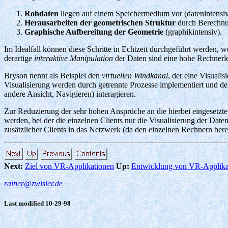
Rohdaten
liegen auf einem Speichermedium vor (datenintensiv
Herausarbeiten der geometrischen Struktur
durch Berechnun
Graphische Aufbereitung der Geometrie
(graphikintensiv).
Im Idealfall können diese Schritte in Echtzeit durchgeführt werden, w
derartige
interaktive Manipulation
der Daten sind eine hohe Rechnerlei
Bryson nennt als Beispiel den
virtuellen Windkanal
, der eine Visual
Visualisierung werden durch getrennte Prozesse implementiert und d
andere Ansicht, Navigieren) interagieren.
Zur Reduzierung der sehr hohen Ansprüche an die hierbei eingesetzte 
werden, bei der die einzelnen Clients nur die Visualisierung der Dat
zusätzlicher Clients in das Netzwerk (da den einzelnen Rechnern bere
Next:
Ziel von VR-Applikationen
Up:
Entwicklung von VR-Applika
rainer@zwisler.de
Last modified 10-29-98