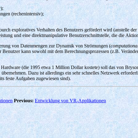
);
gen (rechenintensiv);
ourch exploratives Verhalten des Benutzers gefördert wird (anstelle der
stung und eine direktmanipulative Benutzerschnittstelle, die die Aktion
isierung von Datenmengen zur Dynamik von Strömungen (
computational
er Benutzer kann sowohl mit dem Berechnungsprozessen (z.B. Veränderu
Hardware (die 1995 etwa 1 Million Dollar kostete) soll das von Bryson
en übernehmen. Dazu ist allerdings ein sehr schnelles Netzwerk erforde
its feste Aufgaben zugewiesen sind).
tionen
Previous:
Entwicklung von VR-Applikationen