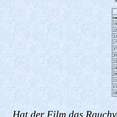
n
vo
19
22
32
17
37
20
23
24
28
21
15
18
Hat der Film das Rauchve