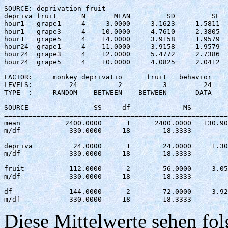
SOURCE: deprivation fruit 

depriva fruit      N       MEAN         SD         SE

hour1   grape1     4     3.0000     3.1623     1.5811

hour1   grape3     4    10.0000     4.7610     2.3805

hour1   grape5     4    14.0000     3.9158     1.9579

hour24  grape1     4    11.0000     3.9158     1.9579

hour24  grape3     4    12.0000     5.4772     2.7386

hour24  grape5     4    10.0000     4.0825     2.0412

FACTOR:     monkey deprivatio      fruit   behavior 

LEVELS:         24          2          3         24

TYPE  :     RANDOM    BETWEEN    BETWEEN       DATA

SOURCE                SS     df             MS         
=======================================================
mean	       2400.0000      1      2400.0000   130.909  0.000 ***

m/df	        330.0000     18        18.3333

depriva	         24.0000      1        24.0000     1.309  0.268 

m/df	        330.0000     18        18.3333

fruit  	        112.0000      2        56.0000     3.055  0.072 

m/df	        330.0000     18        18.3333

df	        144.0000      2        72.0000     3.927  0.038 *

m/df	        330.0000     18        18.3333 
Diese Mittelwerte sehen fo