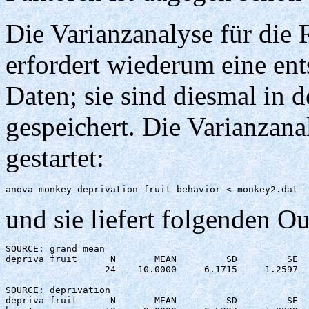
Die Varianzanalyse für die 
erfordert wiederum eine en
Daten; sie sind diesmal in 
gespeichert. Die Varianzan
gestartet:
anova monkey deprivation fruit behavior < monkey2.dat 
und sie liefert folgenden Ou
SOURCE: grand mean

depriva fruit      N       MEAN         SD         SE

                  24    10.0000     6.1715     1.2597

SOURCE: deprivation 

depriva fruit      N       MEAN         SD         SE
