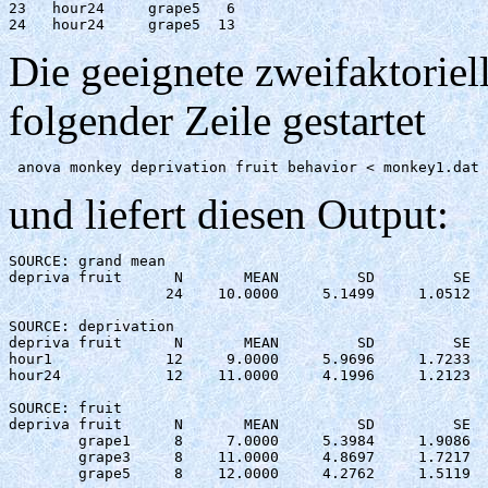
23   hour24	grape5	 6 	

24   hour24	grape5	13 
Die geeignete zweifaktoriel
folgender Zeile gestartet
 anova monkey deprivation fruit behavior < monkey1.dat 
und liefert diesen Output:
SOURCE: grand mean

depriva fruit      N       MEAN         SD         SE

                  24    10.0000     5.1499     1.0512

SOURCE: deprivation 

depriva fruit      N       MEAN         SD         SE

hour1             12     9.0000     5.9696     1.7233

hour24            12    11.0000     4.1996     1.2123

SOURCE: fruit 

depriva fruit      N       MEAN         SD         SE

        grape1     8     7.0000     5.3984     1.9086

        grape3     8    11.0000     4.8697     1.7217

        grape5     8    12.0000     4.2762     1.5119
