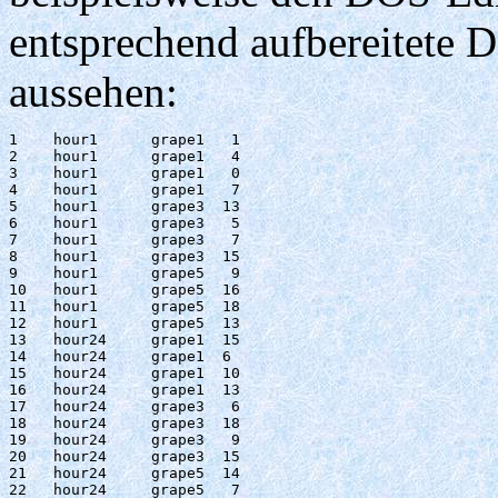
entsprechend aufbereitete D
aussehen:
1    hour1	grape1	 1 	

2    hour1	grape1	 4 	

3    hour1	grape1	 0 	

4    hour1	grape1	 7 	

5    hour1	grape3	13 	

6    hour1	grape3	 5 	

7    hour1	grape3	 7 	

8    hour1	grape3	15 	

9    hour1	grape5	 9 	

10   hour1	grape5	16 	

11   hour1	grape5	18 	

12   hour1	grape5	13 	

13   hour24	grape1	15 	

14   hour24	grape1	6  	

15   hour24	grape1	10 	

16   hour24	grape1	13 	

17   hour24	grape3	 6 	

18   hour24	grape3	18 	

19   hour24	grape3	 9 	

20   hour24	grape3	15 	

21   hour24	grape5	14 	

22   hour24	grape5	 7 	
