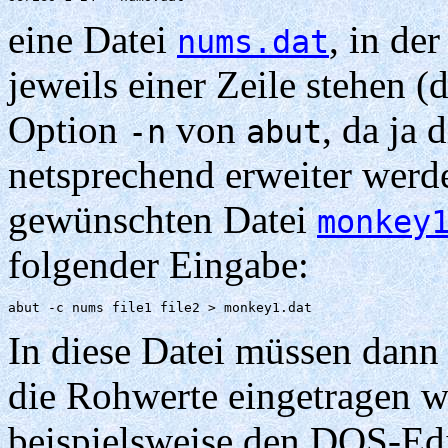
eine Datei
, in de
nums.dat
jeweils einer Zeile stehen (
Option
von
, da ja
-n
abut
netsprechend erweiter werd
gewünschten Datei
monkey
folgender Eingabe:
abut -c nums file1 file2 > monkey1.dat 
In diese Datei müssen dann 
die Rohwerte eingetragen 
beispielsweise den DOS-Ed