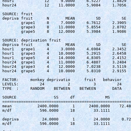
hour1             12     9.0000     6.5227     1.8829

hour24            12    11.0000     5.9084     1.7056

SOURCE: fruit 

depriva fruit      N       MEAN         SD         SE

        grape1     8     7.0000     6.7612     2.3905

        grape3     8    11.0000     5.8554     2.0702

        grape5     8    12.0000     5.3984     1.9086

SOURCE: deprivation fruit 

depriva fruit      N       MEAN         SD         SE

hour1   grape1     4     3.0000     4.6904     2.3452

hour1   grape3     4    10.0000     5.2915     2.6458

hour1   grape5     4    14.0000     4.8305     2.4152

hour24  grape1     4    11.0000     6.4807     3.2404

hour24  grape3     4    12.0000     7.0238     3.5119

hour24  grape5     4    10.0000     5.8310     2.9155

FACTOR:     monkey deprivatio      fruit   behavior 

LEVELS:         24          2          3         24

TYPE  :     RANDOM    BETWEEN    BETWEEN       DATA

SOURCE                SS     df             MS         
=======================================================
mean	       2400.0000      1      2400.0000    72.483  0.000 ***

m/df	        596.0000     18        33.1111

depriva	         24.0000      1        24.0000     0.725  0.406 

m/df	        596.0000     18        33.1111
