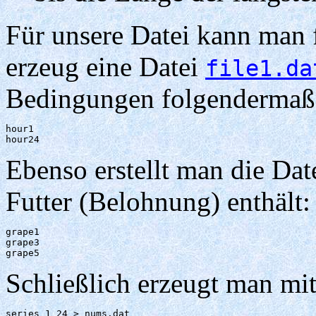
Für unsere Datei kann man
erzeug eine Datei
file1.da
Bedingungen folgendermaße
hour1

hour24
Ebenso erstellt man die Dat
Futter (Belohnung) enthält:
grape1

grape3

grape5
Schließlich erzeugt man 
series 1 24 > nums.dat 