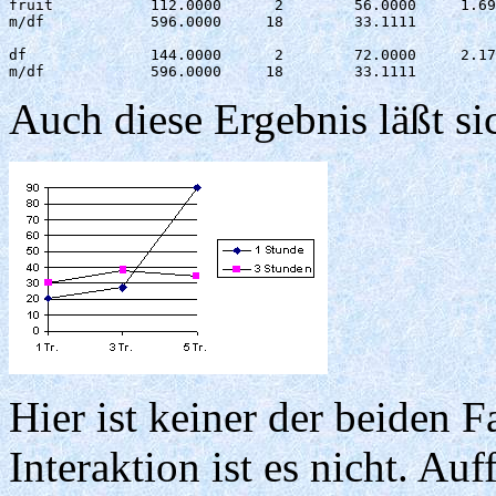
fruit  	        112.0000      2        56.0000     1.691  0.212 

m/df	        596.0000     18        33.1111

df	        144.0000      2        72.0000     2.174  0.143 

m/df	        596.0000     18        33.1111
Auch diese Ergebnis läßt si
Hier ist keiner der beiden F
Interaktion ist es nicht. Auf