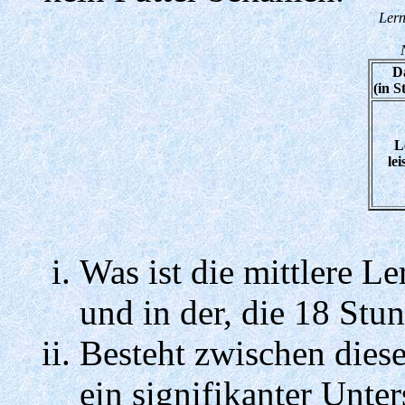
Lern
D
(in S
L
le
Was ist die mittlere Le
und in der, die 18 Stu
Besteht zwischen dies
ein signifikanter Unter